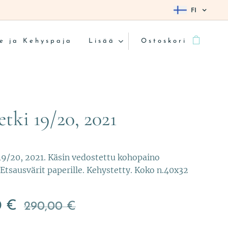
FI
e ja Kehyspaja
Lisää
Ostoskori
tki 19/20, 2021
19/20, 2021. Käsin vedostettu kohopaino
 Etsausvärit paperille. Kehystetty. Koko n.40x32
0
€
290,00
€