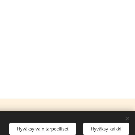
Kielet
English
Suomi
Hyväksy vain tarpeelliset
Hyväksy kaikki