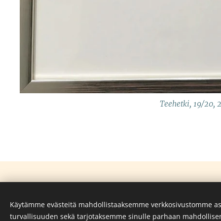
Teehetki, 19/20, 
©Sirpa Järvinen 2026
Käytämme evästeitä mahdollistaaksemme verkkosivustomme as
Käyttöehdot ja tietosuoja
Evästeet
turvallisuuden sekä tarjotaksemme sinulle parhaan mahdollis