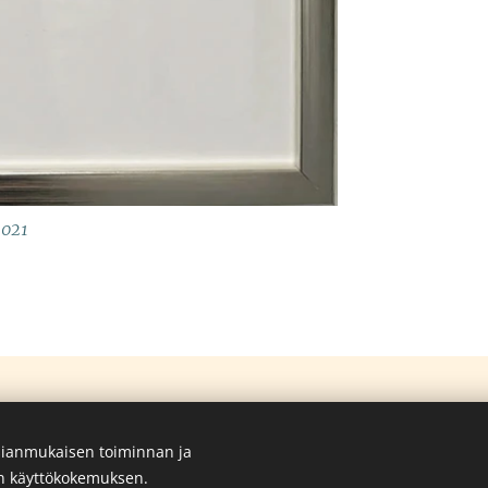
2021
ianmukaisen toiminnan ja
en käyttökokemuksen.