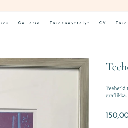
sivu
Galleria
Taidenäyttelyt
CV
Taid
Teehe
Teehetki 
grafiikka.
150,0