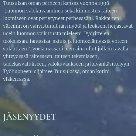
Tuusulaan oman perheeni kanssa vuonna 1998.
Luonnon valokuvaaminen sekä kiinnostus taiteen
luomiseen ovat periytyneet perheessäni. Rakkauteni
väreihin on vahvistunut iän myötä ja teokseni heijastavat
usein luonnon vaikutusta mieleeni. Pyörittelen
teoksissani fantasiaa, satuja ja luontoelämyksiä yhteen
sulauttaen. Työelämässäni olen aina ollut jollain tavalla
yhteydessä taiteeseen, taiteen tekemiseen,
taidekasvatukseen, valokuvaukseen ja kuvankäsittelyyn.
Työhuoneeni sijaitsee Tuusulassa, oman kotini
yläkerrassa.
JÄSENYYDET