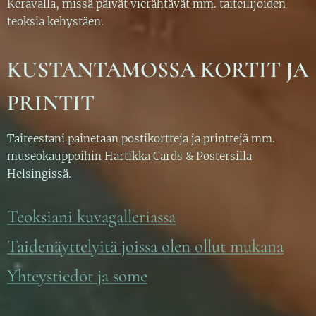
Keravalla, missä päivät vierähtävät mm. taiteilijoiden
teoksia kehystäen.
KUSTANTAMOSSA KORTIT JA
PRINTIT
Taiteestani painetaan postikortteja ja printtejä mm.
museokauppoihin Hartikka Cards & Postersilla
Helsingissä.
Teoksiani kuvagalleriassa
Taidenäyttelyitä joissa olen ollut mukana
Yhteystiedot ja some