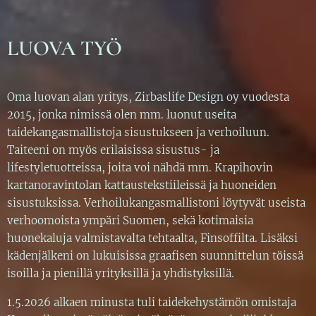
LUOVA TYÖ
Oma luovan alan yritys, Zirbaslife Design oy vuodesta
2015, jonka nimissä olen mm. luonut useita
taidekangasmallistoja sisustukseen ja verhoiluun.
Taiteeni on myös erilaisissa sisustus- ja
lifestyletuotteissa, joita voi nähdä mm. Krapihovin
kartanoravintolan kattaustekstiileissä ja huoneiden
sisustuksissa. Verhoilukangasmallistoni löytyvät useista
verhoomoista ympäri Suomen, sekä kotimaisia
huonekaluja valmistavalta tehtaalta, Finsoffilta. Lisäksi
kädenjälkeni on lukuisissa graafisen suunnittelun töissä
isoilla ja pienillä yrityksillä ja yhdistyksillä.
1.5.2026 alkaen minusta tuli taidekehystämön omistaja