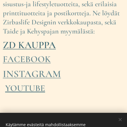
sisustus-ja lifestyletuotteita, sekä erilaisia
printtituotteita ja postikortteja. Ne löydät
Zirbaslife Designin verkkokaupasta, sekä
Taide ja Kehyspajan myymälästä:
ZD KAUPPA
FACEBOOK
INSTAGRAM
YOUTUBE
Käytämme evästeitä mahdollistaaksemme