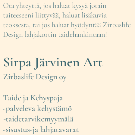
Ota yhteyttä, jos haluat kysyä jotain
taiteeseeni liittyvää, haluat lisäkuvia
teoksesta, tai jos haluat hyödyntää Zirbaslife
Design lahjakortin taidehankintaan!
Sirpa Järvinen Art
Zirbaslife Design oy
Taide ja Kehyspaja
-palveleva kehystämö
-taidetarvikemyymälä
-sisustus-ja lahjatavarat