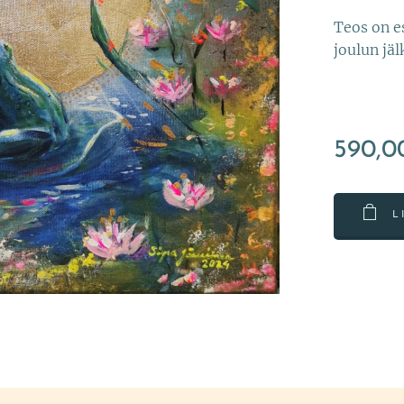
Teos on e
joulun jäl
590,0
L