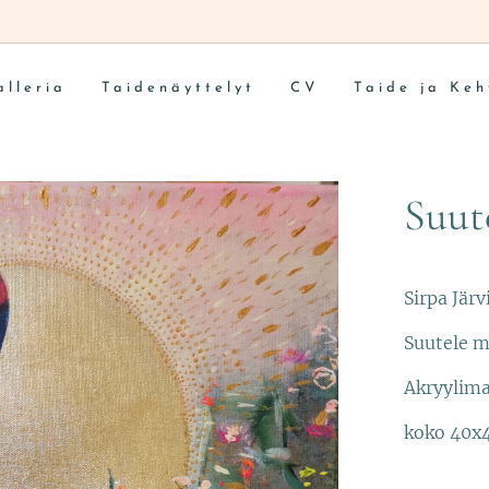
alleria
Taidenäyttelyt
CV
Taide ja Keh
Suut
Sirpa Jär
Suutele m
Akryylima
koko 40x