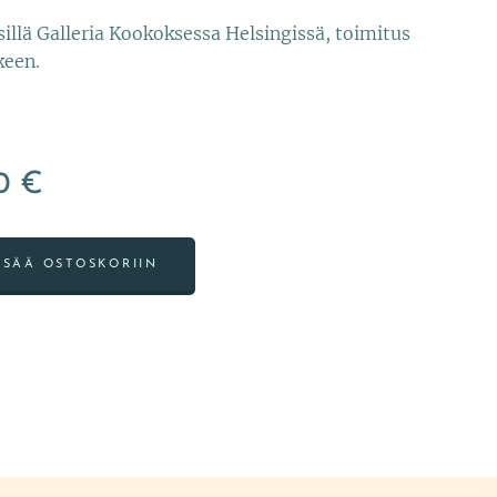
sillä Galleria Kookoksessa Helsingissä, toimitus
keen.
0
€
ISÄÄ OSTOSKORIIN