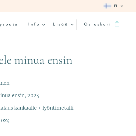
FI
yspaja
Info
Lisää
Ostoskori
ele minua ensin
vinen
inua ensin, 2024
alaus kankaalle + lyöntimetalli
40x4