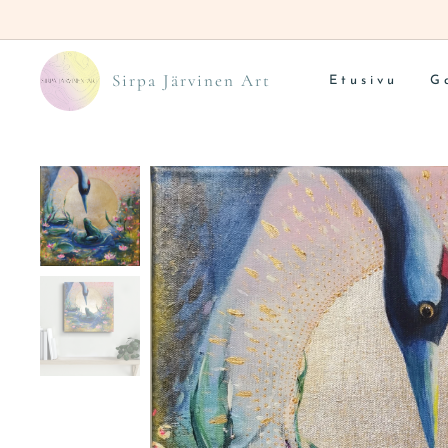
Sirpa Järvinen Art
Etusivu
G