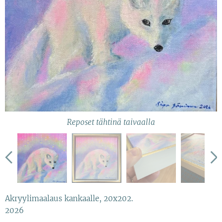
Reposet tähtinä taivaalla
Teos on kehystetty tilakehyksellä.
Akryylimaalaus kankaalle, 20x202.
2026