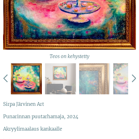
Kehystämätön teos
Teos on kehystetty
Lähikuvaa kehyksestä
Sirpa Järvinen Art
Punarinnan puutarhamaja, 2024
Akryylimaalaus kankaalle