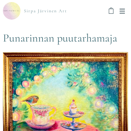
Sirpa Järvinen Art
Punarinnan puutarhamaja