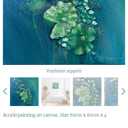
Havainnekuva
Vetehisen seppele
Lähikuva
Lähikuva
Acrylicpainting on canvas. Size 60cm x 60cm x 4