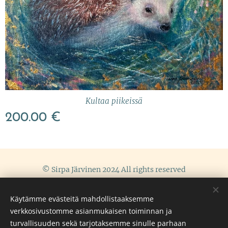
Kultaa piikeissä
200.00
€
© Sirpa Järvinen 2024 All rights reserved
Terms and conditions
Cookies
Käytämme evästeitä mahdollistaaksemme
Languages
verkkosivustomme asianmukaisen toiminnan ja
English
Suomi
turvallisuuden sekä tarjotaksemme sinulle parhaan