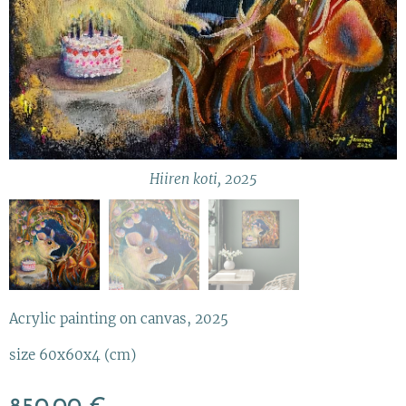
Havainnekuva
Hiiren koti, 2025
Lähikuvaa teoksesta
Acrylic painting on canvas, 2025
size 60x60x4 (cm)